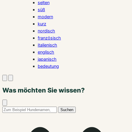
selten
süß
modern
kurz
nordisch
französisch
italienisch
englisch
japanisch
bedeutung
Suche
Menü
öffnen
öffnen
Was möchten Sie wissen?
Suche
schließen
Suchbegriff:
Suchen