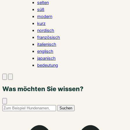
selten
süß
modern
kurz
nordisch
französisch
italienisch
englisch
japanisch
bedeutung
Suche
Menü
öffnen
öffnen
Was möchten Sie wissen?
Suche
schließen
Suchbegriff:
Suchen