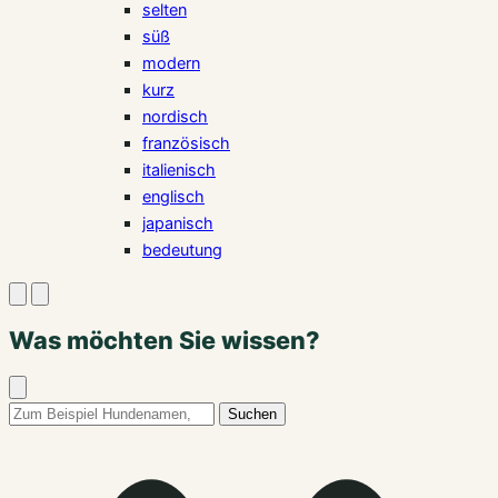
selten
süß
modern
kurz
nordisch
französisch
italienisch
englisch
japanisch
bedeutung
Suche
Menü
öffnen
öffnen
Was möchten Sie wissen?
Suche
schließen
Suchbegriff:
Suchen