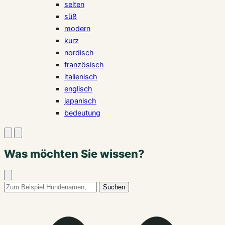
selten
süß
modern
kurz
nordisch
französisch
italienisch
englisch
japanisch
bedeutung
Suche
Menü
öffnen
öffnen
Was möchten Sie wissen?
Suche
schließen
Suchbegriff:
Suchen