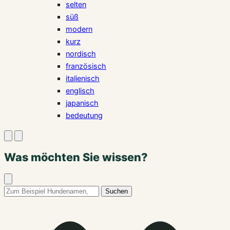
selten
süß
modern
kurz
nordisch
französisch
italienisch
englisch
japanisch
bedeutung
Suche
Menü
öffnen
öffnen
Was möchten Sie wissen?
Suche
schließen
Suchbegriff:
Suchen