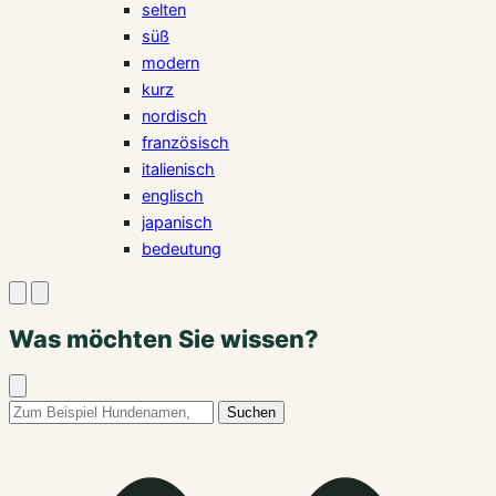
selten
süß
modern
kurz
nordisch
französisch
italienisch
englisch
japanisch
bedeutung
Suche
Menü
öffnen
öffnen
Was möchten Sie wissen?
Suche
schließen
Suchbegriff:
Suchen