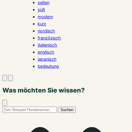
selten
süß
modern
kurz
nordisch
französisch
italienisch
englisch
japanisch
bedeutung
Suche
Menü
öffnen
öffnen
Was möchten Sie wissen?
Suche
schließen
Suchbegriff:
Suchen