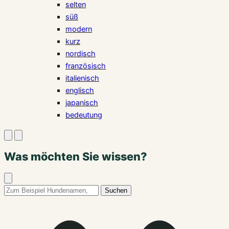
selten
süß
modern
kurz
nordisch
französisch
italienisch
englisch
japanisch
bedeutung
Suche
Menü
öffnen
öffnen
Was möchten Sie wissen?
Suche
schließen
Suchbegriff:
Suchen