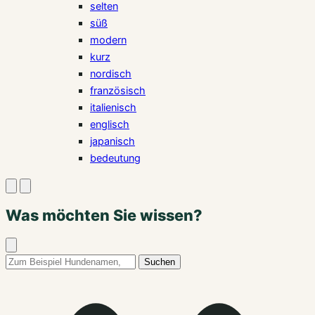
selten
süß
modern
kurz
nordisch
französisch
italienisch
englisch
japanisch
bedeutung
Suche
Menü
öffnen
öffnen
Was möchten Sie wissen?
Suche
schließen
Suchbegriff:
Suchen