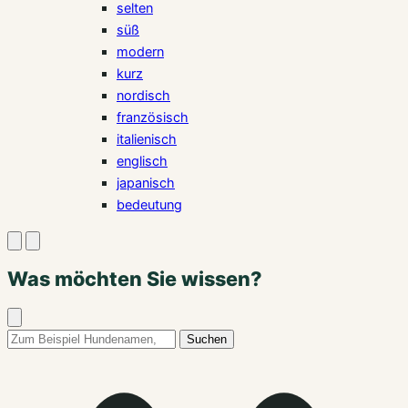
selten
süß
modern
kurz
nordisch
französisch
italienisch
englisch
japanisch
bedeutung
Suche
Menü
öffnen
öffnen
Was möchten Sie wissen?
Suche
schließen
Suchbegriff:
Suchen