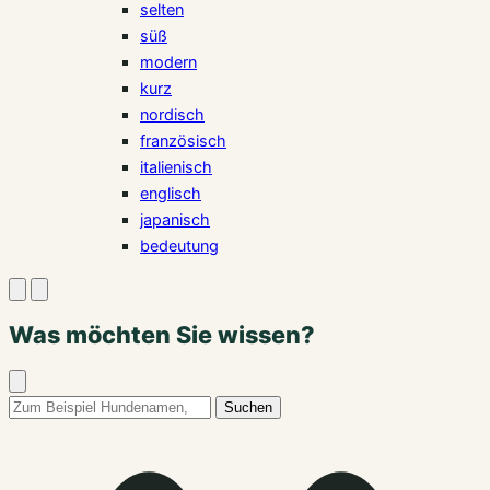
selten
süß
modern
kurz
nordisch
französisch
italienisch
englisch
japanisch
bedeutung
Suche
Menü
öffnen
öffnen
Was möchten Sie wissen?
Suche
schließen
Suchbegriff:
Suchen